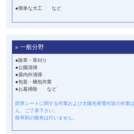
●簡単な大工 など
» 一般分野
●除草・草刈り
●公園清掃
●屋内外清掃
●包装・梱包作業
●お墓掃除 など
防草シートに関する作業および太陽光発電付近の作業
ん。ご了承下さい。
除草剤の散布は行いません。