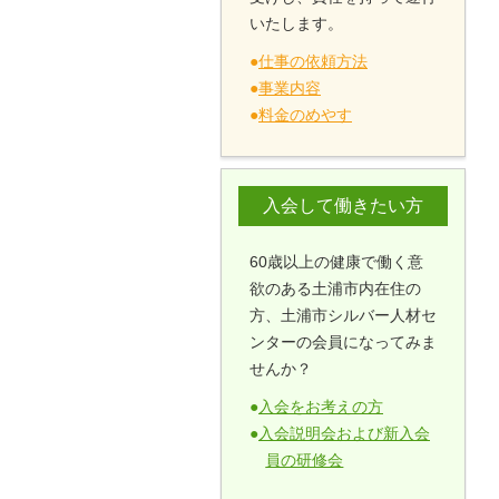
いたします。
●
仕事の依頼方法
●
事業内容
●
料金のめやす
入会して働きたい方
60歳以上の健康で働く意
欲のある土浦市内在住の
方、土浦市シルバー人材セ
ンターの会員になってみま
せんか？
●
入会をお考えの方
●
入会説明会および新入会
員の研修会