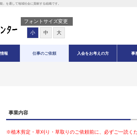
能」を通して地域社会に貢献する組織です。
フォントサイズ変更
小
中
大
情報
仕事のご依頼
入会をお考えの方
事
事業内容
※植木剪定・草刈り・草取りのご依頼前に、必ずご一読く