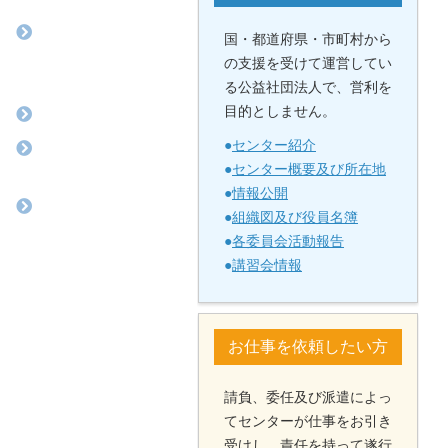
国・都道府県・市町村から
の支援を受けて運営してい
る公益社団法人で、営利を
目的としません。
●
センター紹介
●
センター概要及び所在地
●
情報公開
●
組織図及び役員名簿
●
各委員会活動報告
●
講習会情報
お仕事を依頼したい方
請負、委任及び派遣によっ
てセンターが仕事をお引き
受けし、責任を持って遂行