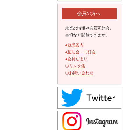
会員の方へ
就業の情報や会員互助会、
会報など閲覧できます。
●
就業案内
●
互助会・同好会
●
会員だより
◎
リンク集
◎
お問い合わせ